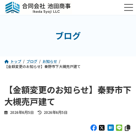
コ
ナ
ン
ビ
テ
ゲ
ン
ー
ツ
シ
ブログ
へ
ョ
ス
ン
キ
に
ッ
移
プ
動
トップ
ブログ
お知らせ
【金額変更のお知らせ】秦野市下大槻売戸建て
【金額変更のお知らせ】秦野市下
大槻売戸建て
最
2026年6月5日
2026年6月5日
終
更
新
日