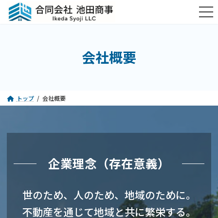
コ
ナ
ン
ビ
テ
ゲ
ン
ー
ツ
シ
会社概要
へ
ョ
ス
ン
キ
に
ッ
移
プ
動
トップ
会社概要
企業理念（存在意義）
世のため、人のため、地域のために。
不動産を通じて地域と共に繁栄する。