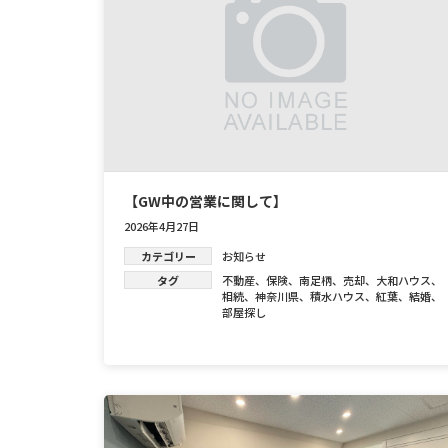
【GW中の営業に関して】
2026年4月27日
カテゴリー
お知らせ
タグ
不動産
、
保険
、
南足柄
、
売却
、
大和ハウス
、
相続
、
神奈川県
、
積水ハウス
、
紅葉
、
結婚
、
部屋探し