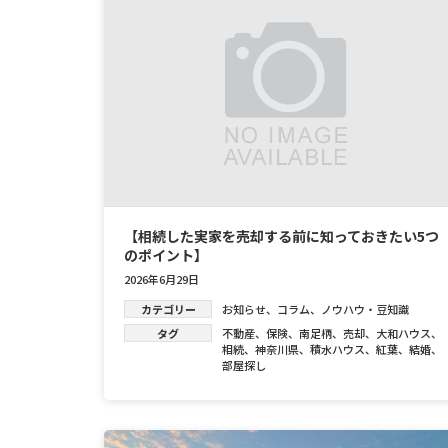
【相続した実家を売却する前に知っておきたい5つ
のポイント】
2026年6月29日
カテゴリー
お知らせ
、
コラム
、
ノウハウ・豆知識
タグ
不動産
、
保険
、
南足柄
、
売却
、
大和ハウス
、
相続
、
神奈川県
、
積水ハウス
、
紅葉
、
結婚
、
部屋探し