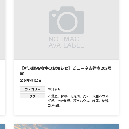
【新規販売物件のお知らせ】ビューネ吉祥寺203号
室
2026年6月12日
カテゴリー
お知らせ
タグ
不動産
、
保険
、
南足柄
、
売却
、
大和ハウス
、
相続
、
神奈川県
、
積水ハウス
、
紅葉
、
結婚
、
部屋探し