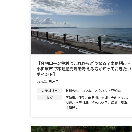
【住宅ローン金利はこれからどうなる？南足柄市・
小田原市で不動産売却を考える方が知っておきたい
ポイント】
2026年7月24日
カテゴリー
お知らせ
、
コラム
、
ノウハウ・豆知識
タグ
不動産
、
保険
、
南足柄
、
売却
、
大和ハウス
、
相続
、
神奈川県
、
積水ハウス
、
紅葉
、
結婚
、
部屋探し