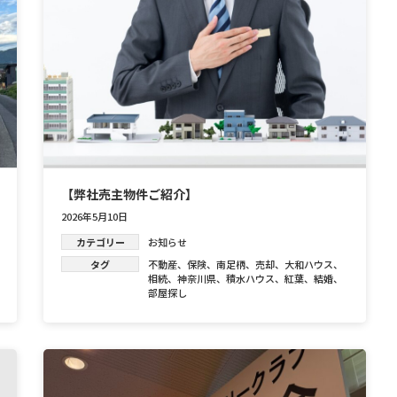
【弊社売主物件ご紹介】
2026年5月10日
カテゴリー
お知らせ
タグ
不動産
、
保険
、
南足柄
、
売却
、
大和ハウス
、
相続
、
神奈川県
、
積水ハウス
、
紅葉
、
結婚
、
部屋探し