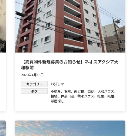
【売買物件新規募集のお知らせ】ネオスアクシア大
和駅前
2026年4月15日
カテゴリー
お知らせ
タグ
不動産
、
保険
、
南足柄
、
売却
、
大和ハウス
、
相続
、
神奈川県
、
積水ハウス
、
紅葉
、
結婚
、
部屋探し