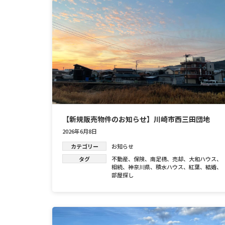
【新規販売物件のお知らせ】川崎市西三田団地
2026年6月8日
カテゴリー
お知らせ
タグ
不動産
、
保険
、
南足柄
、
売却
、
大和ハウス
、
相続
、
神奈川県
、
積水ハウス
、
紅葉
、
結婚
、
部屋探し