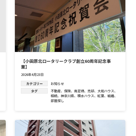
【小田原北ロータリークラブ創立60周年記念事
業】
2026年4月23日
カテゴリー
お知らせ
タグ
不動産
、
保険
、
南足柄
、
売却
、
大和ハウス
、
相続
、
神奈川県
、
積水ハウス
、
紅葉
、
結婚
、
部屋探し