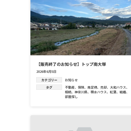
【販売終了のお知らせ】トップ南大塚
2026年6月5日
カテゴリー
お知らせ
タグ
不動産
、
保険
、
南足柄
、
売却
、
大和ハウス
、
相続
、
神奈川県
、
積水ハウス
、
紅葉
、
結婚
、
部屋探し