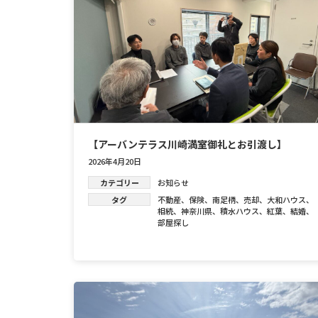
【アーバンテラス川崎満室御礼とお引渡し】
2026年4月20日
カテゴリー
お知らせ
タグ
不動産
、
保険
、
南足柄
、
売却
、
大和ハウス
、
相続
、
神奈川県
、
積水ハウス
、
紅葉
、
結婚
、
部屋探し