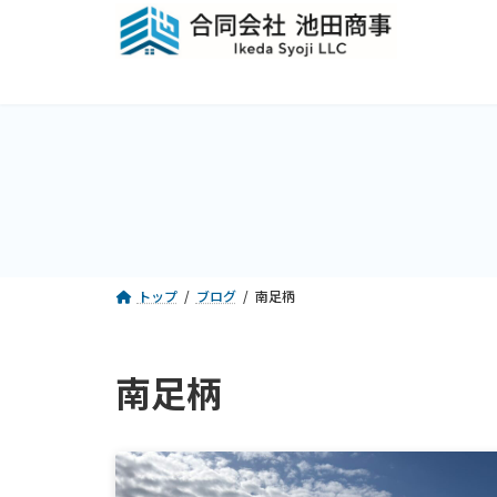
コ
ナ
ン
ビ
テ
ゲ
ン
ー
ツ
シ
へ
ョ
ス
ン
キ
に
ッ
移
プ
動
トップ
ブログ
南足柄
南足柄