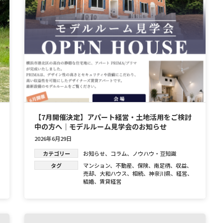
【7月開催決定】アパート経営・土地活用をご検討
中の方へ｜モデルルーム見学会のお知らせ
2026年6月29日
カテゴリー
お知らせ
、
コラム
、
ノウハウ・豆知識
タグ
マンション
、
不動産
、
保険
、
南足柄
、
収益
、
売却
、
大和ハウス
、
相続
、
神奈川県
、
経営
、
結婚
、
賃貸経営