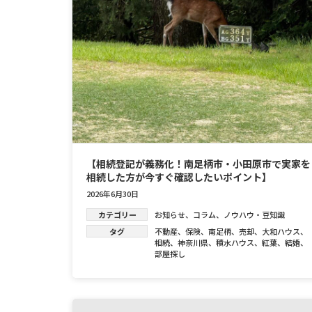
【相続登記が義務化！南足柄市・小田原市で実家を
相続した方が今すぐ確認したいポイント】
2026年6月30日
カテゴリー
お知らせ
、
コラム
、
ノウハウ・豆知識
タグ
不動産
、
保険
、
南足柄
、
売却
、
大和ハウス
、
相続
、
神奈川県
、
積水ハウス
、
紅葉
、
結婚
、
部屋探し