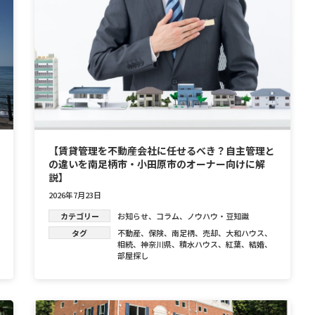
【賃貸管理を不動産会社に任せるべき？自主管理と
の違いを南足柄市・小田原市のオーナー向けに解
説】
2026年7月23日
カテゴリー
お知らせ
、
コラム
、
ノウハウ・豆知識
タグ
不動産
、
保険
、
南足柄
、
売却
、
大和ハウス
、
相続
、
神奈川県
、
積水ハウス
、
紅葉
、
結婚
、
部屋探し